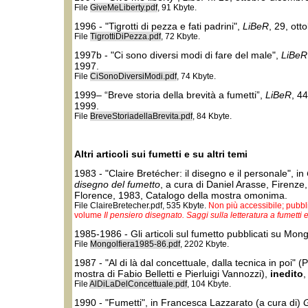
File
GiveMeLiberty.pdf
, 91 Kbyte.
1996 - "Tigrotti di pezza e fati padrini",
LiBeR
, 29, ot
File
TigrottiDiPezza.pdf
, 72 Kbyte.
1997b - "Ci sono diversi modi di fare del male",
LiBeR
1997.
File
CiSonoDiversiModi.pdf
, 74 Kbyte.
1999– “Breve storia della brevità a fumetti”,
LiBeR
, 4
1999.
File
BreveStoriadellaBrevita.pdf
, 84 Kbyte.
Altri articoli sui fumetti e su altri temi
1983 - "Claire Bretécher: il disegno e il personale", in
disegno del fumetto
, a cura di Daniel Arasse, Firenze,
Florence, 1983, Catalogo della mostra omonima.
File ClaireBretecher.pdf, 535 Kbyte.
Non più accessibile; pubbli
volume
Il pensiero disegnato. Saggi sulla letteratura a fumetti
1985-1986 - Gli articoli sul fumetto pubblicati su Mon
File
Mongolfiera1985-86.pdf
, 2202 Kbyte.
1987 - "Al di là dal concettuale, dalla tecnica in poi"
mostra di Fabio Belletti e Pierluigi Vannozzi),
inedito
,
File
AlDiLaDelConcettuale.pdf
, 104 Kbyte.
1990 - "Fumetti", in Francesca Lazzarato (a cura di)
G