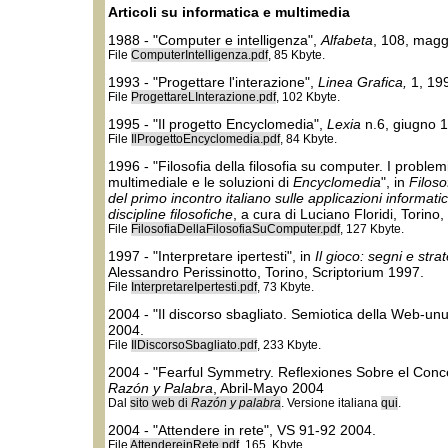
Articoli su informatica e multimedia
1988 - "Computer e intelligenza",
Alfabeta
, 108, magg
File
ComputerIntelligenza.pdf
, 85 Kbyte.
1993 - "Progettare l'interazione",
Linea Grafica,
1, 19
File
ProgettareLInterazione.pdf
, 102 Kbyte.
1995 - "Il progetto Encyclomedia",
Lexia
n.6, giugno 
File
IlProgettoEncyclomedia.pdf
, 84 Kbyte.
1996 - "Filosofia della filosofia su computer. I problem
multimediale e le soluzioni di
Encyclomedia
", in
Filoso
del primo incontro italiano sulle applicazioni informati
discipline filosofiche
, a cura di Luciano Floridi, Torino,
File
FilosofiaDellaFilosofiaSuComputer.pdf
, 127 Kbyte.
1997 - "Interpretare ipertesti", in
Il gioco: segni e stra
Alessandro Perissinotto, Torino, Scriptorium 1997.
File
InterpretareIpertesti.pdf
, 73 Kbyte.
2004 - "Il discorso sbagliato. Semiotica della Web-unu
2004.
File
IlDiscorsoSbagliato.pdf
, 233 Kbyte.
2004 - "Fearful Symmetry. Reflexiones Sobre el Conce
Razón y Palabra
, Abril-Mayo 2004
Dal
sito web di
Razón y palabra
.
Versione italiana
qui
.
2004 - "Attendere in rete", VS 91-92 2004.
File
AttendereinRete.pdf
, 165, Kbyte.