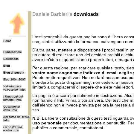
Daniele Barbieri's
downloads
I testi scaricabili da questa pagina sono di libera cons
Home
uso, citateli utilizzando la forma con cui vengono nom
D'altra parte, mettere a disposizione i propri testi in
Pubblicazioni
un autore di realizzare uno dei desideri proibiti di ch
Downloads
avere un'idea di quanti siano i propri lettori, e magar
Blog
Per questa ragione, per scaricare qualsiasi testo, siet
vostro nome cognome e indirizzo di email negli sp
Blog di poesia
Potete mettere quelli veri. Non ne farò nessun uso pubb
Blog 2004-2007
inonderò la posta di spamming, non cederò a nessun te
Valvoforme e
limiterò a compiacermi di sapere che siete miei lettori.
valvocolori
. Info.
La pagina è ancora parzialmente in costruzione. Alcuni
I linguaggi del
non hanno il link. Prima o poi arriverà. Dei testi che 
fumetto
. Info.
dall'elenco non è invece prevista per ora la messa a 
Questioni di
sito.
ritmo
. Info.
Nel corso del testo
.
N.B.
La libera consultazione di questi testi riguarda o
Info.
uso personale
per documentazione o per studio. Per
La nostra vita,
pubblico o commerciale, contattatemi.
e altro
. Info