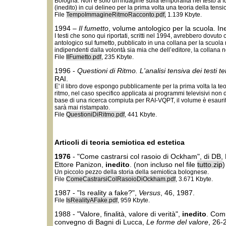
Bologna. Non è solo un'indagine sulla temporalità nel testo a f
(inedito) in cui delineo per la prima volta una teoria della tensi
File
TempoImmagineRitmoRacconto.pdf,
1.139 Kbyte.
1994 –
Il fumetto
, volume antologico per la scuola. Ine
I testi che sono qui riportati, scritti nel 1994, avrebbero dovuto
antologico sul fumetto, pubblicato in una collana per la scuola
indipendenti dalla volontà sia mia che dell’editore, la collana n
File
IlFumetto.pdf
, 235 Kbyte.
1996 -
Questioni di Ritmo. L'analisi tensiva dei testi tel
RAI.
E' il libro dove espongo pubblicamente per la prima volta la teo
ritmo, nel caso specifico applicata ai programmi televisivi non di
base di una ricerca compiuta per RAI-VQPT, il volume è esaurit
sarà mai ristampato.
File
QuestioniDiRitmo.pdf
, 441 Kbyte.
Articoli di teoria semiotica ed estetica
1976
- "Come castrarsi col rasoio di Ockham", di DB,
Ettore Panizon,
inedito
. (non incluso nel file
tutto.zip
)
Un piccolo pezzo della storia della semiotica bolognese.
File
ComeCastrarsiColRasoioDiOckham.pdf
, 3.671 Kbyte.
1987 - "Is reality a fake?",
Versus
, 46, 1987.
File
IsRealityAFake.pdf
, 959 Kbyte.
1988 - "Valore, finalità, valore di verità",
inedito
. Com
convegno di Bagni di Lucca,
Le forme del valore
, 26-