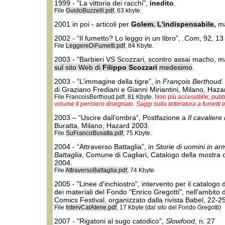
1999 - "La vittoria dei racchi",
inedito
.
File
GuidoBuzzelli.pdf
, 63 kbyte.
2001 in poi - articoli per
Golem. L'indispensabile
,
ma
2002 - “Il fumetto? Lo leggo in un libro”,
.Com
, 92, 1
File
LeggereDiFumetti.pdf
, 84 Kbyte.
2003 - "Barbieri VS Scozzari, scontro assai macho, ma f
sul sito Web di
Filippo Scozzari
medesimo
.
2003 - “L’immagine della tigre”, in
François Berthoud.
di Graziano Frediani e Gianni Miriantini, Milano, Haz
File FrancoisBerthoud.pdf, 81 Kbyte.
Non più accessibile; pubbl
volume
Il pensiero disegnato. Saggi sulla letteratura a fumetti
2003 – “Uscire dall’ombra“, Postfazione a
Il cavaliere
Buratta, Milano, Hazard 2003.
File
SuFrancoBusatta.pdf
, 75 Kbyte.
2004 - “Attraverso Battaglia”, in
Storie di uomini in ar
Battaglia
, Comune di Cagliari, Catalogo della mostr
2004.
File
AttraversoBattaglia.pdf
, 74 Kbyte
2005 - "Linee d'inchiostro", intervento per il catalog
dei materiali del Fondo "Enrico Gregotti", nell'ambito d
Comics Festival, organizzato dalla rivista Babel, 22-
File
IntervCatAtene.pdf
, 17 Kbyte (dal sito del Fondo Gregotti)
2007 - "Rigatoni al sugo catodico",
Slowfood
, n. 27