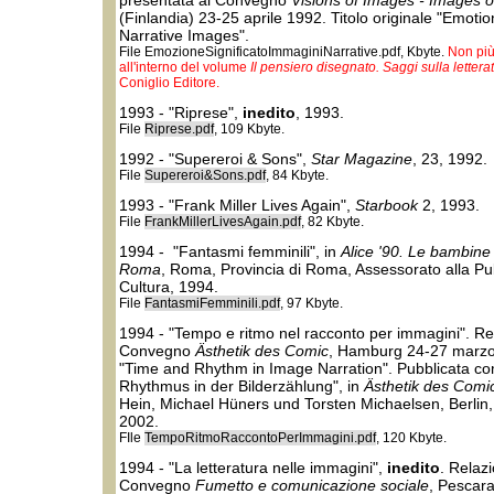
presentata al Convegno
Visions of Images - Images o
(Finlandia) 23-25 aprile 1992. Titolo originale "Emoti
Narrative Images".
File EmozioneSignificatoImmaginiNarrative.pdf, Kbyte.
Non più
all'interno del volume
Il pensiero disegnato. Saggi sulla lettera
Coniglio Editore.
1993 - "Riprese",
inedito
, 1993.
File
Riprese.pdf
, 109 Kbyte.
1992 - "Supereroi & Sons",
Star Magazine
, 23, 1992.
File
Supereroi&Sons.pdf
, 84 Kbyte.
1993 - "Frank Miller Lives Again",
Starbook
2, 1993.
File
FrankMillerLivesAgain.pdf
, 82 Kbyte.
1994 - "Fantasmi femminili", in
Alice '90. Le bambine 
Roma
, Roma, Provincia di Roma, Assessorato alla Pub
Cultura, 1994.
File
FantasmiFemminili.pdf
, 97 Kbyte.
1994 - "Tempo e ritmo nel racconto per immagini". Re
Convegno
Ästhetik des Comic
, Hamburg 24-27 marzo 
"Time and Rhythm in Image Narration". Pubblicata co
Rhythmus in der Bilderzählung", in
Ästhetik des Comi
Hein, Michael Hüners und Torsten Michaelsen, Berlin,
2002.
FIle
TempoRitmoRaccontoPerImmagini.pdf
, 120 Kbyte.
1994 - "La letteratura nelle immagini",
inedito
. Relaz
Convegno
Fumetto e comunicazione sociale
, Pescara