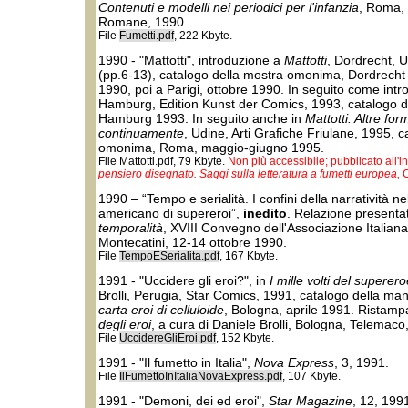
Contenuti e modelli nei periodici per l'infanzia
, Roma, 
Romane, 1990.
File
Fumetti.pdf
, 222 Kbyte.
1990 - "Mattotti", introduzione a
Mattotti
, Dordrecht, U
(pp.6-13), catalogo della mostra omonima, Dordrecht 
1990, poi a Parigi, ottobre 1990. In seguito come int
Hamburg, Edition Kunst der Comics, 1993, catalogo 
Hamburg 1993. In seguito anche in
Mattotti. Altre fo
continuamente
, Udine, Arti Grafiche Friulane, 1995, 
omonima, Roma, maggio-giugno 1995.
File Mattotti.pdf, 79 Kbyte.
Non più accessibile; pubblicato all'
pensiero disegnato. Saggi sulla letteratura a fumetti europea,
C
1990 – “Tempo e serialità. I confini della narratività n
americano di supereroi”,
inedito
. Relazione present
temporalità
, XVIII Convegno dell'Associazione Italiana 
Montecatini, 12-14 ottobre 1990.
File
TempoESerialita.pdf
, 167 Kbyte.
1991 - "Uccidere gli eroi?", in
I mille volti del superer
Brolli, Perugia, Star Comics, 1991, catalogo della man
carta eroi di celluloide
, Bologna, aprile 1991. Ristamp
degli eroi
, a cura di Daniele Brolli, Bologna, Telemaco
File
UccidereGliEroi.pdf
, 152 Kbyte.
1991 - "Il fumetto in Italia",
Nova Express
, 3, 1991.
File
IlFumettoInItaliaNovaExpress.pdf
, 107 Kbyte.
1991 - "Demoni, dei ed eroi",
Star Magazine
, 12, 199