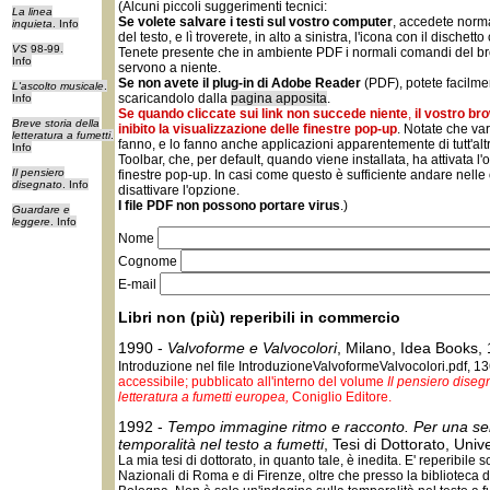
(Alcuni piccoli suggerimenti tecnici:
La linea
Se volete salvare i testi sul vostro computer
, accedete norm
inquieta
. Info
del testo, e lì troverete, in alto a sinistra, l'icona con il dischett
VS
98-99.
Tenete presente che in ambiente PDF i normali comandi del b
Info
servono a niente.
Se non avete il plug-in di Adobe Reader
(PDF), potete facilmen
L'ascolto musicale
.
scaricandolo dalla
pagina apposita
.
Info
Se quando cliccate sui link non succede niente
,
il vostro b
Breve storia della
inibito la visualizzazione delle finestre pop-up
. Notate che var
letteratura a fumetti
.
fanno, e lo fanno anche applicazioni apparentemente di tutt'al
Info
Toolbar, che, per default, quando viene installata, ha attivata l'
Il pensiero
finestre pop-up. In casi come questo è sufficiente andare nelle
disegnato
. Info
disattivare l'opzione.
I file PDF non possono portare virus
.)
Guardare e
leggere
. Info
Nome
Cognome
E-mail
Libri non (più) reperibili in commercio
1990 -
Valvoforme e Valvocolori
, Milano, Idea Books,
Introduzione nel file IntroduzioneValvoformeValvocolori.pdf, 13
accessibile; pubblicato all'interno del volume
Il pensiero diseg
letteratura a fumetti europea,
Coniglio Editore.
1992 -
Tempo immagine ritmo e racconto. Per una sem
temporalità nel testo a fumetti
, Tesi di Dottorato, Univ
La mia tesi di dottorato, in quanto tale, è inedita. E' reperibile 
Nazionali di Roma e di Firenze, oltre che presso la biblioteca d