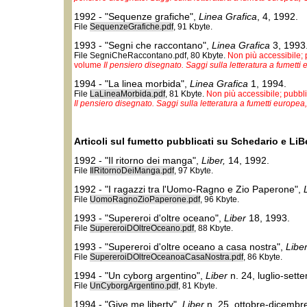
1992 - "Sequenze grafiche",
Linea Grafica
, 4, 1992.
File
SequenzeGrafiche.pdf
, 91 Kbyte.
1993 - "Segni che raccontano",
Linea Grafica
3, 1993
File SegniCheRaccontano.pdf, 80 Kbyte.
Non più accessibile; p
volume
Il pensiero disegnato. Saggi sulla letteratura a fumetti
1994 - "La linea morbida",
Linea Grafica
1, 1994.
File
LaLineaMorbida.pdf
, 81 Kbyte.
Non più accessibile; pubbli
Il pensiero disegnato. Saggi sulla letteratura a fumetti europea
Articoli sul fumetto pubblicati su Schedario e Li
1992 - "Il ritorno dei manga",
Liber,
14, 1992.
File
IlRitornoDeiManga.pdf
, 97 Kbyte.
1992 - "I ragazzi tra l'Uomo-Ragno e Zio Paperone",
File
UomoRagnoZioPaperone.pdf
, 96 Kbyte.
1993 - "Supereroi d'oltre oceano",
Liber
18, 1993.
File
SupereroiDOltreOceano.pdf
, 88 Kbyte.
1993 - "Supereroi d'oltre oceano a casa nostra",
Libe
File
SupereroiDOltreOceanoaCasaNostra.pdf
, 86 Kbyte.
1994 - "Un cyborg argentino",
Liber
n. 24, luglio-sett
File
UnCyborgArgentino.pdf
, 81 Kbyte.
1994 - "Give me liberty",
Liber
n. 25, ottobre-dicembr