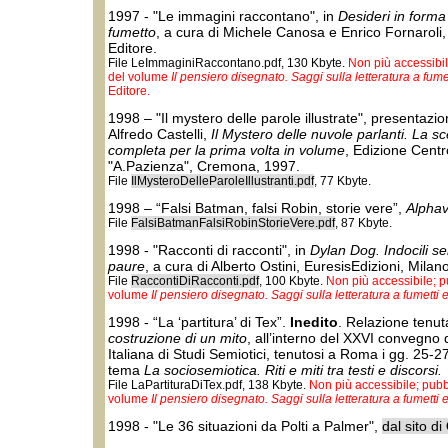
1997 - "Le immagini raccontano", in
Desideri in forma
fumetto
, a cura di Michele Canosa e Enrico Fornarol
Editore.
File LeImmaginiRaccontano.pdf, 130 Kbyte.
Non più accessibile
del volume
Il pensiero disegnato. Saggi sulla letteratura a fum
Editore.
1998 – "Il mystero delle parole illustrate", presentazi
Alfredo Castelli,
Il Mystero delle nuvole parlanti. La s
completa per la prima volta in volume
, Edizione Cent
"A.Pazienza", Cremona, 1997.
File
IlMysteroDelleParoleIllustranti.pdf
, 77 Kbyte.
1998 – “Falsi Batman, falsi Robin, storie vere”,
Alphavi
File
FalsiBatmanFalsiRobinStorieVere.pdf
, 87 Kbyte.
1998 - "Racconti di racconti", in
Dylan Dog. Indocili s
paure
, a cura di Alberto Ostini, EuresisEdizioni, Milan
File
RaccontiDiRacconti.pdf
, 100 Kbyte.
Non più accessibile; pu
volume
Il pensiero disegnato. Saggi sulla letteratura a fumetti
1998 - “La ‘partitura’ di Tex”.
Inedito
. Relazione tenut
costruzione di un mito
, all’interno del XXVI convegno 
Italiana di Studi Semiotici, tenutosi a Roma i gg. 25-
tema
La sociosemiotica. Riti e miti tra testi e discorsi.
File LaPartituraDiTex.pdf, 138 Kbyte.
Non più accessibile; pubbl
volume
Il pensiero disegnato. Saggi sulla letteratura a fumetti
1998 - "Le 36 situazioni da Polti a Palmer",
dal sito di