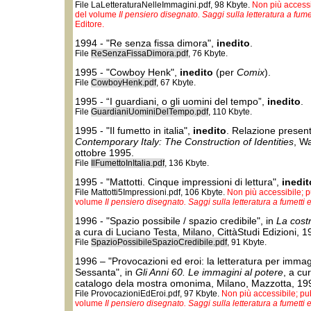
File LaLetteraturaNelleImmagini.pdf, 98 Kbyte.
Non più accessib
del volume
Il pensiero disegnato. Saggi sulla letteratura a fum
Editore.
1994 - "Re senza fissa dimora",
inedito
.
File
ReSenzaFissaDimora.pdf
, 76 Kbyte.
1995 - "Cowboy Henk",
inedito
(per
Comix
).
File
CowboyHenk.pdf
, 67 Kbyte.
1995 - “I guardiani, o gli uomini del tempo”,
inedito
.
File
GuardianiUominiDelTempo.pdf
, 110 Kbyte.
1995 - "Il fumetto in italia",
inedito
. Relazione presen
Contemporary Italy: The Construction of Identities
, Wa
ottobre 1995.
File
IlFumettoInItalia.pdf
, 136 Kbyte.
1995 - "Mattotti. Cinque impressioni di lettura",
inedit
File Mattotti5Impressioni.pdf, 106 Kbyte.
Non più accessibile; pu
volume
Il pensiero disegnato. Saggi sulla letteratura a fumetti
1996 - "Spazio possibile / spazio credibile", in
La cost
a cura di Luciano Testa, Milano, CittàStudi Edizioni, 1
File
SpazioPossibileSpazioCredibile.pdf
, 91 Kbyte.
1996 – "Provocazioni ed eroi: la letteratura per immag
Sessanta", in
Gli Anni 60. Le immagini al potere
, a cu
catalogo dela mostra omonima, Milano, Mazzotta, 19
File ProvocazioniEdEroi.pdf, 97 Kbyte.
Non più accessibile; pub
volume
Il pensiero disegnato. Saggi sulla letteratura a fumetti