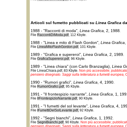
Articoli sul fumetto pubblicati su
Linea Grafica
da
1988 - "Racconti di moda",
Linea Grafica,
2, 1988
.
File
RaccontiDiModa.pdf
, 112 Kbyte.
1988 - "Linea e mito di Flash Gordon",
Linea Grafica
,
File
LineaMitoFlashGordon.pdf
, 101 Kbyte.
1989 - "Grafica e supereroi",
Linea Grafica
, 2, 1989.
File
GraficaSupereroi.pdf
, 96 Kbyte.
1989 - "Linea chiara" (con Carlo Branzaglia),
Linea Gr
File LineaChiara.pdf, 83 Kbyte.
Non più accessibile; pubblicato
pensiero disegnato. Saggi sulla letteratura a fumetti europea,
C
1990 - "Rumori grafici",
Linea Grafica
, 4, 1990.
File
RumoriGrafici.pdf
, 95 Kbyte.
1991 - "Il frontespizio narrante",
Linea Grafica
, 1, 199
File
IlFrontespizioNarrante.pdf
, 90 Kbyte.
1991 - "I fumetti del sol levante",
Linea Grafica
, 4, 19
File
IFumettiDelSolLevante.pdf,
92 Kbyte.
1992 - "Segni bianchi",
Linea Grafica
, 1, 1992.
File
SegniBianchi.pdf
, 90 Kbyte.
Non più accessibile; pubblicat
pensiero disegnato. Saggi sulla letteratura a fumetti europea,
C