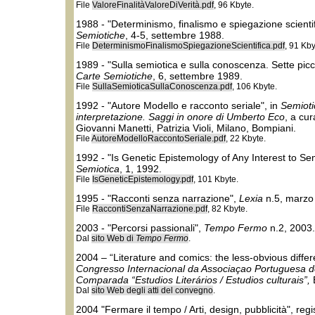
File
ValoreFinalitàValoreDiVerità.pdf
, 96 Kbyte.
1988 - "Determinismo, finalismo e spiegazione scienti
Semiotiche
, 4-5, settembre 1988.
File
DeterminismoFinalismoSpiegazioneScientifica.pdf
, 91 Kby
1989 - "Sulla semiotica e sulla conoscenza. Sette picc
Carte Semiotiche
, 6, settembre 1989.
File
SullaSemioticaSullaConoscenza.pdf
, 106 Kbyte.
1992 - "Autore Modello e racconto seriale", in
Semiotic
interpretazione. Saggi in onore di Umberto Eco
, a cur
Giovanni Manetti, Patrizia Violi, Milano, Bompiani.
File
AutoreModelloRaccontoSeriale.pdf
, 22 Kbyte.
1992 - "Is Genetic Epistemology of Any Interest to Se
Semiotica
, 1, 1992.
File
IsGeneticEpistemology.pdf
, 101 Kbyte.
1995 - "Racconti senza narrazione",
Lexia
n.5, marzo
File
RaccontiSenzaNarrazione.pdf
, 82 Kbyte.
2003 - "Percorsi passionali",
Tempo Fermo
n.2, 2003.
Dal
sito Web di
Tempo Fermo
.
2004 – “Literature and comics: the less-obvious diffe
Congresso Internacional da Associaçao Portuguesa de
Comparada “Estudios Literários / Estudios culturais”,
Dal
sito Web degli atti del convegno
.
2004 "Fermare il tempo / Arti, design, pubblicità", reg