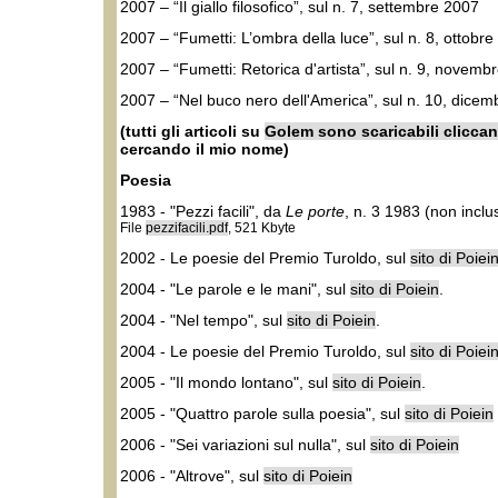
2007 – “Il giallo filosofico”, sul n. 7, settembre 2007
2007 – “Fumetti: L’ombra della luce”, sul n. 8, ottobr
2007 – “Fumetti: Retorica d'artista”, sul n. 9, novemb
2007 – “Nel buco nero dell'America”, sul n. 10, dice
(tutti gli articoli su
Golem sono scaricabili clicca
cercando il mio nome)
Poesia
1983 - "Pezzi facili", da
Le porte
, n. 3 1983 (non inclus
File
pezzifacili.pdf
, 521 Kbyte
2002 - Le poesie del Premio Turoldo, sul
sito di Poiei
2004 - "Le parole e le mani", sul
sito di Poiein
.
2004 - "Nel tempo", sul
sito di Poiein
.
2004 - Le poesie del Premio Turoldo, sul
sito di Poiei
2005 - "Il mondo lontano", sul
sito di Poiein
.
2005 - "Quattro parole sulla poesia", sul
sito di Poiein
2006 - "Sei variazioni sul nulla", sul
sito di Poiein
2006 - "Altrove", sul
sito di Poiein