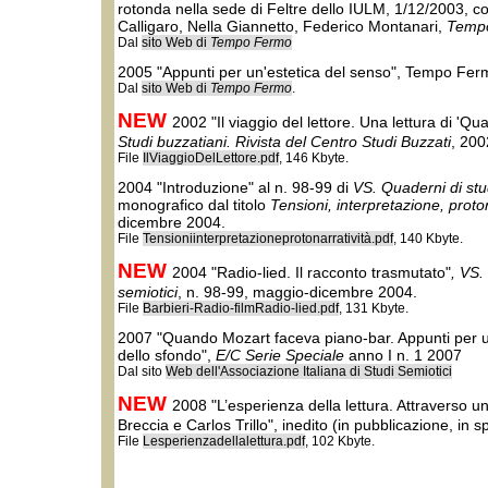
rotonda nella sede di Feltre dello IULM, 1/12/2003, c
Calligaro, Nella Giannetto, Federico Montanari,
Temp
Dal
sito Web di
Tempo Fermo
2005 "Appunti per un'estetica del senso", Tempo Ferm
Dal
sito Web di
Tempo Fermo
.
NEW
2002 "Il viaggio del lettore. Una lettura di 'Q
Studi buzzatiani. Rivista del Centro Studi Buzzati
, 200
File
IlViaggioDelLettore.pdf
, 146 Kbyte.
2004 "Introduzione" al n. 98-99 di
VS. Quaderni di stu
monografico dal titolo
Tensioni, interpretazione, proton
dicembre 2004.
File
Tensioniinterpretazioneprotonarratività.pdf
, 140 Kbyte.
NEW
2004 "Radio-lied. Il racconto trasmutato"
, VS.
semiotici
, n. 98-99, maggio-dicembre 2004.
File
Barbieri-Radio-filmRadio-lied.pdf
, 131 Kbyte.
2007 "Quando Mozart faceva piano-bar. Appunti per 
dello sfondo",
E/C Serie Speciale
anno I n. 1 2007
Dal sito
Web dell'Associazione Italiana di Studi Semiotici
NEW
2008 "L’esperienza della lettura. Attraverso un
Breccia e Carlos Trillo", inedito (in pubblicazione, in 
File
Lesperienzadellalettura.pdf
, 102 Kbyte.