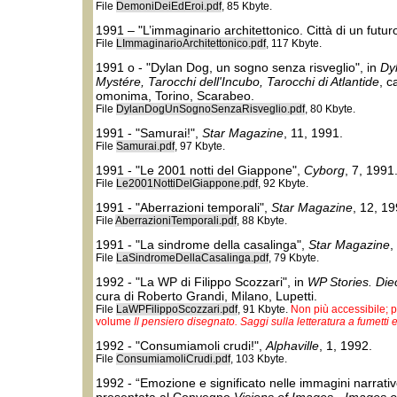
File
DemoniDeiEdEroi.pdf
, 85 Kbyte.
1991 – "L’immaginario architettonico. Città di un futu
File
LImmaginarioArchitettonico.pdf
, 117 Kbyte.
1991 o - "Dylan Dog, un sogno senza risveglio", in
Dy
Mystére, Tarocchi dell'Incubo, Tarocchi di Atlantide
, c
omonima, Torino, Scarabeo.
File
DylanDogUnSognoSenzaRisveglio.pdf
, 80 Kbyte.
1991 - "Samurai!",
Star Magazine
, 11, 1991.
File
Samurai.pdf
, 97 Kbyte.
1991 - "Le 2001 notti del Giappone",
Cyborg
, 7, 1991
File
Le2001NottiDelGiappone.pdf
, 92 Kbyte.
1991 - "Aberrazioni temporali",
Star Magazine
, 12, 1
File
AberrazioniTemporali.pdf
, 88 Kbyte.
1991 - "La sindrome della casalinga",
Star Magazine
,
File
LaSindromeDellaCasalinga.pdf
, 79 Kbyte.
1992 - "La WP di Filippo Scozzari", in
WP Stories. Die
cura di Roberto Grandi, Milano, Lupetti.
File
LaWPFilippoScozzari.pdf
, 91 Kbyte.
Non più accessibile; p
volume
Il pensiero disegnato. Saggi sulla letteratura a fumetti
1992 - "Consumiamoli crudi!",
Alphaville
, 1, 1992.
File
ConsumiamoliCrudi.pdf
, 103 Kbyte.
1992 - “Emozione e significato nelle immagini narrati